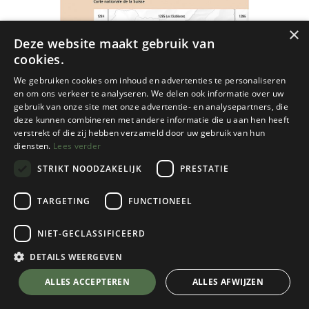
×
Deze website maakt gebruik van
cookies.
We gebruiken cookies om inhoud en advertenties te personaliseren
en om ons verkeer te analyseren. We delen ook informatie over uw
gebruik van onze site met onze advertentie- en analysepartners, die
deze kunnen combineren met andere informatie die u aan hen heeft
verstrekt of die zij hebben verzameld door uw gebruik van hun
diensten.
Lees verder
STRIKT NOODZAKELIJK
PRESTATIE
TARGETING
FUNCTIONEEL
NIET-GECLASSIFICEERD
Bundesamt
Dent de Morcles 1305 - 1/25
DETAILS WEERGEVEN
€
13,99
💬 Stel je vraag over dit product via WhatsApp
ALLES ACCEPTEREN
ALLES AFWIJZEN