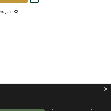
nd je in
K2
×