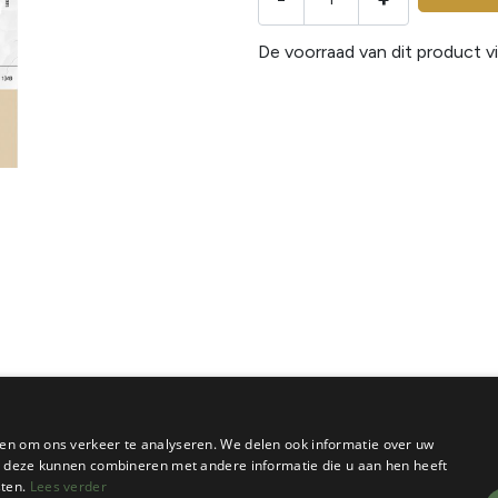
De voorraad van dit product vi
en om ons verkeer te analyseren. We delen ook informatie over uw
ie deze kunnen combineren met andere informatie die u aan hen heeft
sten.
Lees verder