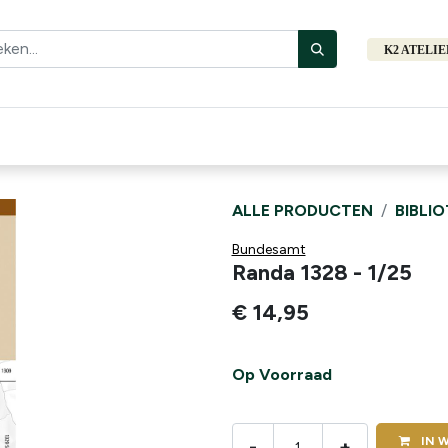
K2 ATELI
Fiets
Bibliotheek
Merken
Cadeautips
Hers
ALLE PRODUCTEN
BIBLI
Bundesamt
Randa 1328 - 1/25
€
14,95
Op Voorraad
IN
W
-
+