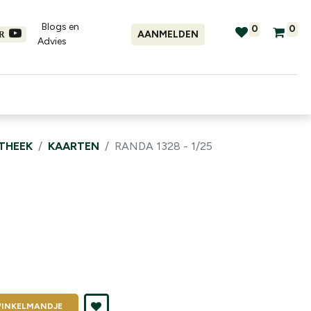
Blogs en
0
0
AANMELDEN
ER
Advies​
tellingen
Verhuur
Promo's
OTHEEK
KAARTEN
RANDA 1328 - 1/25
INKELMANDJE