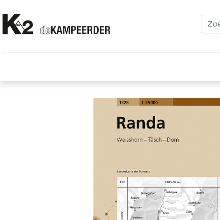
Kleding
Schoenen
Klimmen
Tenten
Uitrusting