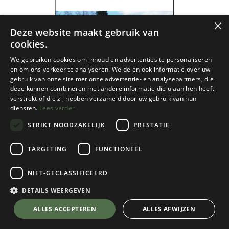
×
Deze website maakt gebruik van
cookies.
We gebruiken cookies om inhoud en advertenties te personaliseren
en om ons verkeer te analyseren. We delen ook informatie over uw
gebruik van onze site met onze advertentie- en analysepartners, die
deze kunnen combineren met andere informatie die u aan hen heeft
verstrekt of die zij hebben verzameld door uw gebruik van hun
diensten.
Lees verder
STRIKT NOODZAKELIJK
PRESTATIE
TARGETING
FUNCTIONEEL
NIET-GECLASSIFICEERD
Craenen
DETAILS WEERGEVEN
Leuke uitstapjes in Nederland en
💬 Stel je vraag over dit product via WhatsApp
ALLES ACCEPTEREN
ALLES AFWIJZEN
Vlaanderen