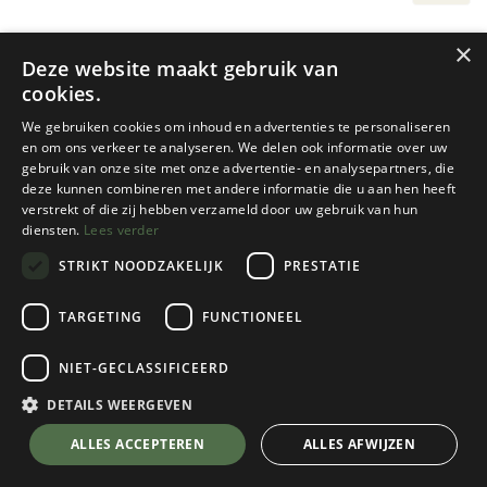
×
Deze website maakt gebruik van
cookies.
We gebruiken cookies om inhoud en advertenties te personaliseren
en om ons verkeer te analyseren. We delen ook informatie over uw
gebruik van onze site met onze advertentie- en analysepartners, die
deze kunnen combineren met andere informatie die u aan hen heeft
verstrekt of die zij hebben verzameld door uw gebruik van hun
diensten.
Lees verder
Basicnature
Basicnature
STRIKT NOODZAKELIJK
PRESTATIE
TENT PEG ROCK 23 CM (5
TENT PEG ROCK 17 CM
STUKS)
(5STUKS)
TARGETING
FUNCTIONEEL
1 color(s) available
1 color(s) available
€
5,95
€
4,50
NIET-GECLASSIFICEERD
DETAILS WEERGEVEN
ALLES ACCEPTEREN
ALLES AFWIJZEN