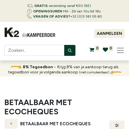
GRATIS
verzending vanaf €50 (BE)
OPENINGSUREN
MA - ZA van 10u tot 18u
VRAGEN OF ADVIES?
+32 (0)3 361 05 60
AANMELDEN
0
0
8% Tegoedbon -
Krijg 8% van je aankoop terug als
tegoedbon voor je volgende aankoop
(niet cumuleerbaar)
BETAALBAAR MET
ECOCHEQUES
BETAALBAAR MET ECOCHEQUES