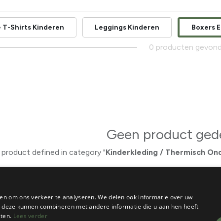
 T-Shirts Kinderen
Leggings Kinderen
Boxers E
0 producten gevon
Geen product gede
product defined in category "
Kinderkleding / Thermisch Ond
en om ons verkeer te analyseren. We delen ook informatie over uw
ie deze kunnen combineren met andere informatie die u aan hen heeft
sten.
Lees verder