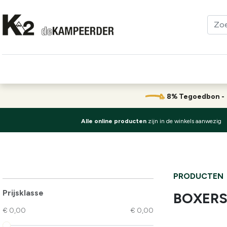
Kleding
Schoenen
Klimmen
Tenten
Uitrusting
8% Tegoedbon 
Alle online producten
zijn in de winkels aanwezig
PRODUCTEN
Prijsklasse
BOXERS
€ 0,00
€ 0,00