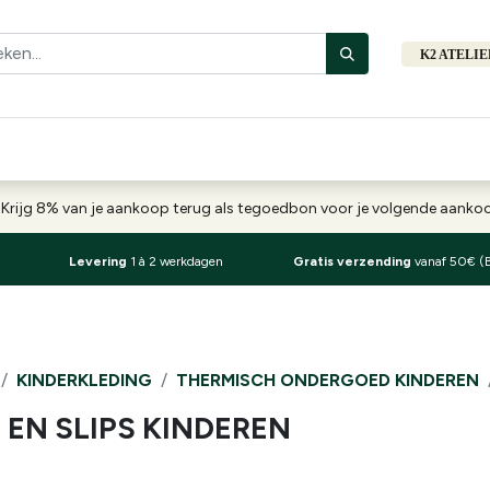
K2 ATELI
Fiets
Bibliotheek
Merken
Cadeautips
Hers
-
Krijg 8% van je aankoop terug als tegoedbon voor je volgende aank
Levering
1 à 2 werkdagen
Gratis verzending
vanaf 50€ (
KINDERKLEDING
THERMISCH ONDERGOED KINDEREN
 EN SLIPS KINDEREN