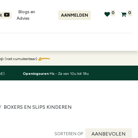
Blogs en
0
0
AANMELDEN
ER
Advies​
tellingen
Verhuur
Promo's
oop
(niet cumuleerbaar)
BE)
Openingsuren
Ma - Za van 10u tot 18u
BOXERS EN SLIPS KINDEREN
AANBEVOLEN
SORTEREN OP: