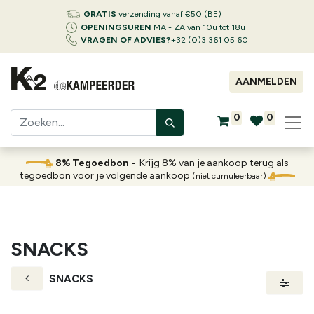
GRATIS
verzending vanaf €50 (BE)
OPENINGSUREN
MA - ZA van 10u tot 18u
VRAGEN OF ADVIES?
+32 (0)3 361 05 60
AANMELDEN
0
0
8% Tegoedbon -
Krijg 8% van je aankoop terug als
tegoedbon voor je volgende aankoop
(niet cumuleerbaar)
SNACKS
SNACKS