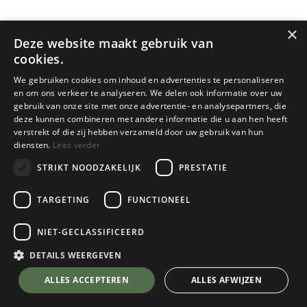
×
Deze website maakt gebruik van
cookies.
We gebruiken cookies om inhoud en advertenties te personaliseren
en om ons verkeer te analyseren. We delen ook informatie over uw
gebruik van onze site met onze advertentie- en analysepartners, die
deze kunnen combineren met andere informatie die u aan hen heeft
Real On The Go
Real On The Go
verstrekt of die zij hebben verzameld door uw gebruik van hun
diensten.
Lees verder
PROTEIN BAR BLUEBERRY &
OTG ENERGY BAR CARAMEL
BLACKBERRY
STRIKT NOODZAKELIJK
PRESTATIE
1 color(s) available
€
2,95
1 color(s) available
TARGETING
FUNCTIONEEL
€
2,95
NIET-GECLASSIFICEERD
DETAILS WEERGEVEN
ALLES ACCEPTEREN
ALLES AFWIJZEN