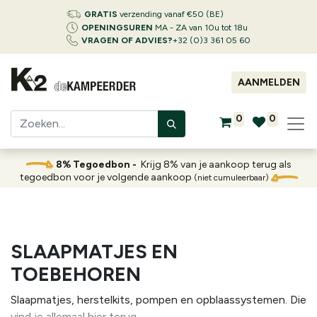
GRATIS
verzending vanaf €50 (BE)
OPENINGSUREN
MA - ZA van 10u tot 18u
VRAGEN OF ADVIES?
+32 (0)3 361 05 60
AANMELDEN
0
0
8% Tegoedbon -
Krijg 8% van je aankoop terug als
tegoedbon voor je volgende aankoop
(niet cumuleerbaar)
SLAAPMATJES EN
TOEBEHOREN
Slaapmatjes, herstelkits, pompen en opblaassystemen. Die
vind je allemaal hier terug.