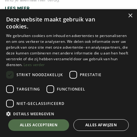
×
Deze website maakt gebruik van
SLAAPMATJES EN TOEBEHOREN
cookies.
We gebruiken cookies om inhoud en advertenties te personaliseren
en om ons verkeer te analyseren. We delen ook informatie over uw
gebruik van onze site met onze advertentie- en analysepartners, die
deze kunnen combineren met andere informatie die u aan hen heeft
verstrekt of die zij hebben verzameld door uw gebruik van hun
diensten.
Lees verder
STRIKT NOODZAKELIJK
PRESTATIE
TARGETING
FUNCTIONEEL
Nieuw!
Thermarest
Exped
NIET-GECLASSIFICEERD
WOMEN'S TRAIL LITE
MEGAMAT
1 color(s) available
DETAILS WEERGEVEN
2 color(s) available
€
99,95
€
249,95
ALLES ACCEPTEREN
ALLES AFWIJZEN