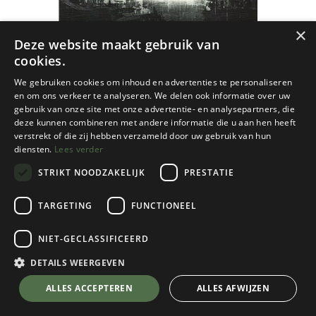
×
Deze website maakt gebruik van
cookies.
We gebruiken cookies om inhoud en advertenties te personaliseren
en om ons verkeer te analyseren. We delen ook informatie over uw
gebruik van onze site met onze advertentie- en analysepartners, die
deze kunnen combineren met andere informatie die u aan hen heeft
verstrekt of die zij hebben verzameld door uw gebruik van hun
diensten.
Lees verder
STRIKT NOODZAKELIJK
PRESTATIE
TARGETING
FUNCTIONEEL
NIET-GECLASSIFICEERD
Cordee
Rodellar: Climbing & Bouldering
DETAILS WEERGEVEN
€
35,95
💬 Stel je vraag over dit product via WhatsApp
ALLES ACCEPTEREN
ALLES AFWIJZEN