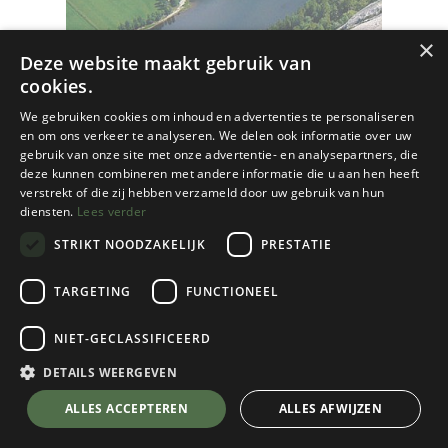
×
Deze website maakt gebruik van
cookies.
We gebruiken cookies om inhoud en advertenties te personaliseren
en om ons verkeer te analyseren. We delen ook informatie over uw
gebruik van onze site met onze advertentie- en analysepartners, die
deze kunnen combineren met andere informatie die u aan hen heeft
verstrekt of die zij hebben verzameld door uw gebruik van hun
diensten.
Lees verder
STRIKT NOODZAKELIJK
PRESTATIE
TARGETING
FUNCTIONEEL
NIET-GECLASSIFICEERD
Cordee
Setesdal (5th edition: 2021)
DETAILS WEERGEVEN
€
47,95
💬 Stel je vraag over dit product via WhatsApp
ALLES ACCEPTEREN
ALLES AFWIJZEN
Niet op voorraad