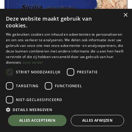
×
Deze website maakt gebruik van
cookies.
We gebruiken cookies om inhoud en advertenties te personaliseren
en om ons verkeer te analyseren. We delen ook informatie over uw
gebruik van onze site met onze advertentie- en analysepartners, die
deze kunnen combineren met andere informatie die u aan hen heeft
verstrekt of die zij hebben verzameld door uw gebruik van hun
diensten.
Lees verder
STRIKT NOODZAKELIJK
PRESTATIE
TARGETING
FUNCTIONEEL
Cordee
NIET-GECLASSIFICEERD
Sicily Rock (2020 Edition)
DETAILS WEERGEVEN
€
49,95
💬 Stel je vraag over dit product via WhatsApp
ALLES ACCEPTEREN
ALLES AFWIJZEN
Op Voorraad