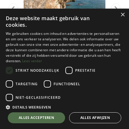
×
Deze website maakt gebruik van
cookies.
We gebruiken cookies om inhoud en advertenties te personaliseren
en om ons verkeer te analyseren. We delen ook informatie over uw
gebruik van onze site met onze advertentie- en analysepartners, die
deze kunnen combineren met andere informatie die u aan hen heeft
verstrekt of die zij hebben verzameld door uw gebruik van hun
diensten.
Lees verder
STRIKT NOODZAKELIJK
PRESTATIE
TARGETING
FUNCTIONEEL
Cordee
NIET-GECLASSIFICEERD
Di Roccia Di Sole
DETAILS WEERGEVEN
€
52,95
💬 Stel je vraag over dit product via WhatsApp
ALLES ACCEPTEREN
ALLES AFWIJZEN
Op Voorraad