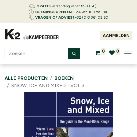
GRATIS
verzending vanaf €50 (BE)
OPENINGSUREN
MA - ZA van 10u tot 18u
VRAGEN OF ADVIES?
+32 (0)3 361 05 60
AANMELDEN
0
0
ALLE PRODUCTEN
BOEKEN
SNOW, ICE AND MIXED - VOL 3