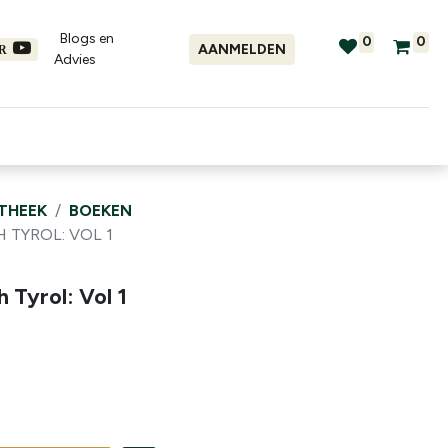
Blogs en
0
0
AANMELDEN
ER
Advies​
tellingen
Verhuur
Promo's
OTHEEK
BOEKEN
 TYROL: VOL 1
 Tyrol: Vol 1