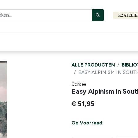
K2 ATELI
Fiets
Bibliotheek
Merken
Cadeautips
Hers
ALLE PRODUCTEN
BIBLI
EASY ALPINISM IN SOUTH
Cordee
Easy Alpinism in South
€
51,95
Op Voorraad