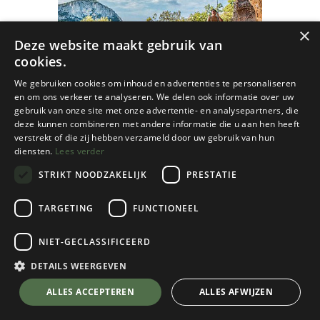
×
Deze website maakt gebruik van
cookies.
We gebruiken cookies om inhoud en advertenties te personaliseren
en om ons verkeer te analyseren. We delen ook informatie over uw
gebruik van onze site met onze advertentie- en analysepartners, die
deze kunnen combineren met andere informatie die u aan hen heeft
verstrekt of die zij hebben verzameld door uw gebruik van hun
diensten.
Lees verder
STRIKT NOODZAKELIJK
PRESTATIE
TARGETING
FUNCTIONEEL
Cordee
NIET-GECLASSIFICEERD
Finale Climbing (2022 Edition)
DETAILS WEERGEVEN
€
54,95
💬 Stel je vraag over dit product via WhatsApp
ALLES ACCEPTEREN
ALLES AFWIJZEN
Op Voorraad