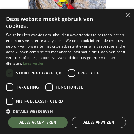
×
Deze website maakt gebruik van
cookies.
We gebruiken cookies om inhoud en advertenties te personaliseren
en om ons verkeer te analyseren. We delen ook informatie over uw
gebruik van onze site met onze advertentie- en analysepartners, die
deze kunnen combineren met andere informatie die u aan hen heeft
verstrekt of die zij hebben verzameld door uw gebruik van hun
diensten.
Lees verder
STRIKT NOODZAKELIJK
PRESTATIE
TARGETING
FUNCTIONEEL
NIET-GECLASSIFICEERD
Cordee
Schweiz Extrem West: Band 1
DETAILS WEERGEVEN
€
64,95
💬 Stel je vraag over dit product via WhatsApp
ALLES ACCEPTEREN
ALLES AFWIJZEN