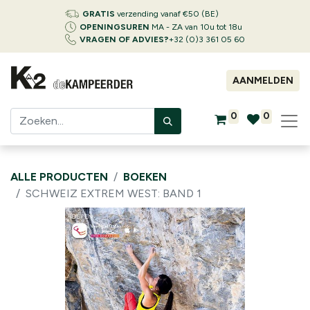
GRATIS
verzending vanaf €50 (BE)
OPENINGSUREN
MA - ZA van 10u tot 18u
VRAGEN OF ADVIES?
+32 (0)3 361 05 60
AANMELDEN
0
0
ALLE PRODUCTEN
BOEKEN
SCHWEIZ EXTREM WEST: BAND 1