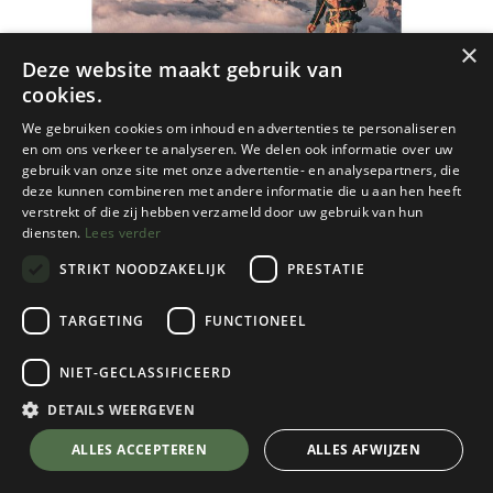
×
Deze website maakt gebruik van
cookies.
We gebruiken cookies om inhoud en advertenties te personaliseren
en om ons verkeer te analyseren. We delen ook informatie over uw
gebruik van onze site met onze advertentie- en analysepartners, die
deze kunnen combineren met andere informatie die u aan hen heeft
verstrekt of die zij hebben verzameld door uw gebruik van hun
diensten.
Lees verder
STRIKT NOODZAKELIJK
PRESTATIE
TARGETING
FUNCTIONEEL
Cordee
NIET-GECLASSIFICEERD
Easy Alpinism in South Tyrol: Vol 2
DETAILS WEERGEVEN
€
65,95
💬 Stel je vraag over dit product via WhatsApp
ALLES ACCEPTEREN
ALLES AFWIJZEN
Op Voorraad