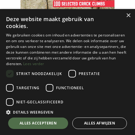
×
Deze website maakt gebruik van
cookies.
We gebruiken cookies om inhoud en advertenties te personaliseren
en om ons verkeer te analyseren. We delen ook informatie over uw
gebruik van onze site met onze advertentie- en analysepartners, die
deze kunnen combineren met andere informatie die u aan hen heeft
verstrekt of die zij hebben verzameld door uw gebruik van hun
diensten.
Lees verder
STRIKT NOODZAKELIJK
PRESTATIE
TARGETING
FUNCTIONEEL
Cordee
NIET-GECLASSIFICEERD
Orco - 100 Selected Crack Climbs
DETAILS WEERGEVEN
€
29,95
💬 Stel je vraag over dit product via WhatsApp
ALLES ACCEPTEREN
ALLES AFWIJZEN
Op Voorraad