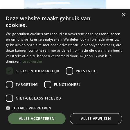
×
Deze website maakt gebruik van
cookies.
We gebruiken cookies om inhoud en advertenties te personaliseren
en om ons verkeer te analyseren. We delen ook informatie over uw
gebruik van onze site met onze advertentie- en analysepartners, die
deze kunnen combineren met andere informatie die u aan hen heeft
verstrekt of die zij hebben verzameld door uw gebruik van hun
diensten.
Lees verder
STRIKT NOODZAKELIJK
PRESTATIE
TARGETING
FUNCTIONEEL
NIET-GECLASSIFICEERD
Cordee
DETAILS WEERGEVEN
Bikepacking Scotland: 20 Multi-Day
💬 Stel je vraag over dit product via WhatsApp
ALLES ACCEPTEREN
ALLES AFWIJZEN
cycling adventures off the beaten track