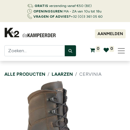
GRATIS
verzending vanaf €50 (BE)
OPENINGSUREN
MA - ZA van 10u tot 18u
VRAGEN OF ADVIES?
+32 (0)3 361 05 60
AANMELDEN
0
0
ALLE PRODUCTEN
LAARZEN
CERVINIA