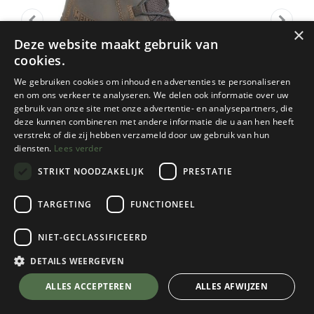
×
Deze website maakt gebruik van
cookies.
We gebruiken cookies om inhoud en advertenties te personaliseren
en om ons verkeer te analyseren. We delen ook informatie over uw
gebruik van onze site met onze advertentie- en analysepartners, die
deze kunnen combineren met andere informatie die u aan hen heeft
verstrekt of die zij hebben verzameld door uw gebruik van hun
diensten.
Lees verder
STRIKT NOODZAKELIJK
PRESTATIE
TARGETING
FUNCTIONEEL
Meindl
NIET-GECLASSIFICEERD
Cervinia
Dark Brown
DETAILS WEERGEVEN
Kies een maat
💬 Stel je vraag over dit product via WhatsApp
ALLES ACCEPTEREN
ALLES AFWIJZEN