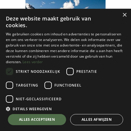
×
Deze website maakt gebruik van
cookies.
We gebruiken cookies om inhoud en advertenties te personaliseren
en om ons verkeer te analyseren. We delen ook informatie over uw
gebruik van onze site met onze advertentie- en analysepartners, die
deze kunnen combineren met andere informatie die u aan hen heeft
verstrekt of die zij hebben verzameld door uw gebruik van hun
diensten.
Lees verder
STRIKT NOODZAKELIJK
PRESTATIE
TARGETING
FUNCTIONEEL
NIET-GECLASSIFICEERD
Cicerone
Torres Del Paine Trekking
DETAILS WEERGEVEN
€
26,95
💬 Stel je vraag over dit product via WhatsApp
ALLES ACCEPTEREN
ALLES AFWIJZEN