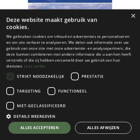
×
Deze website maakt gebruik van
cookies.
We gebruiken cookies om inhoud en advertenties te personaliseren
en om ons verkeer te analyseren. We delen ook informatie over uw
gebruik van onze site met onze advertentie- en analysepartners, die
deze kunnen combineren met andere informatie die u aan hen heeft
verstrekt of die zij hebben verzameld door uw gebruik van hun
diensten.
Lees verder
STRIKT NOODZAKELIJK
PRESTATIE
TARGETING
FUNCTIONEEL
NIET-GECLASSIFICEERD
Cicerone
DETAILS WEERGEVEN
GR1:Spain's Sendero Historico / Picos to
ALLES ACCEPTEREN
ALLES AFWIJZEN
the Mediterranean