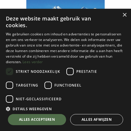
×
Deze website maakt gebruik van
cookies.
We gebruiken cookies om inhoud en advertenties te personaliseren
en om ons verkeer te analyseren. We delen ook informatie over uw
gebruik van onze site met onze advertentie- en analysepartners, die
deze kunnen combineren met andere informatie die u aan hen heeft
verstrekt of die zij hebben verzameld door uw gebruik van hun
diensten.
Lees verder
STRIKT NOODZAKELIJK
PRESTATIE
TARGETING
FUNCTIONEEL
NIET-GECLASSIFICEERD
Cicerone
Annapurna Trekking
DETAILS WEERGEVEN
€
24,50
💬 Stel je vraag over dit product via WhatsApp
ALLES ACCEPTEREN
ALLES AFWIJZEN