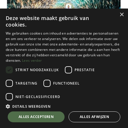
×
Deze website maakt gebruik van
cookies.
We gebruiken cookies om inhoud en advertenties te personaliseren
en om ons verkeer te analyseren. We delen ook informatie over uw
gebruik van onze site met onze advertentie- en analysepartners, die
deze kunnen combineren met andere informatie die u aan hen heeft
verstrekt of die zij hebben verzameld door uw gebruik van hun
diensten.
Lees verder
STRIKT NOODZAKELIJK
PRESTATIE
TARGETING
FUNCTIONEEL
Fotovue
NIET-GECLASSIFICEERD
Photographing Iceland Volume 1
DETAILS WEERGEVEN
€
66,73
💬 Stel je vraag over dit product via WhatsApp
ALLES ACCEPTEREN
ALLES AFWIJZEN
Op Voorraad