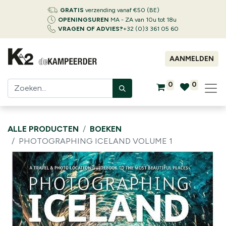
GRATIS
verzending vanaf €50 (BE)
OPENINGSUREN
MA - ZA van 10u tot 18u
VRAGEN OF ADVIES?
+32 (0)3 361 05 60
AANMELDEN
0
0
ALLE PRODUCTEN
BOEKEN
PHOTOGRAPHING ICELAND VOLUME 1