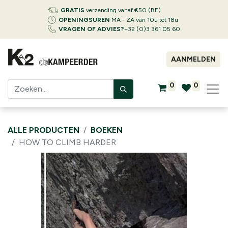
GRATIS
verzending vanaf €50 (BE)
OPENINGSUREN
MA - ZA van 10u tot 18u
VRAGEN OF ADVIES?
+32 (0)3 361 05 60
AANMELDEN
0
0
ALLE PRODUCTEN
BOEKEN
HOW TO CLIMB HARDER