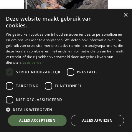
×
Deze website maakt gebruik van
cookies.
We gebruiken cookies om inhoud en advertenties te personaliseren
en om ons verkeer te analyseren. We delen ook informatie over uw
gebruik van onze site met onze advertentie- en analysepartners, die
deze kunnen combineren met andere informatie die u aan hen heeft
verstrekt of die zij hebben verzameld door uw gebruik van hun
diensten.
Lees verder
STRIKT NOODZAKELIJK
PRESTATIE
TARGETING
FUNCTIONEEL
NIET-GECLASSIFICEERD
Cordee
How to Climb Harder
DETAILS WEERGEVEN
€
20,95
💬 Stel je vraag over dit product via WhatsApp
ALLES ACCEPTEREN
ALLES AFWIJZEN