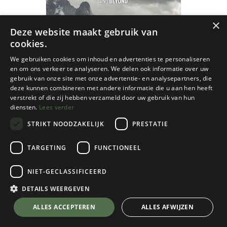
×
Deze website maakt gebruik van
cookies.
We gebruiken cookies om inhoud en advertenties te personaliseren
en om ons verkeer te analyseren. We delen ook informatie over uw
gebruik van onze site met onze advertentie- en analysepartners, die
deze kunnen combineren met andere informatie die u aan hen heeft
verstrekt of die zij hebben verzameld door uw gebruik van hun
diensten.
Lees verder
STRIKT NOODZAKELIJK
PRESTATIE
TARGETING
FUNCTIONEEL
Velopress
NIET-GECLASSIFICEERD
Field Guide to Ultrarunning
DETAILS WEERGEVEN
€
24,95
💬 Stel je vraag over dit product via WhatsApp
ALLES ACCEPTEREN
ALLES AFWIJZEN
Op Voorraad