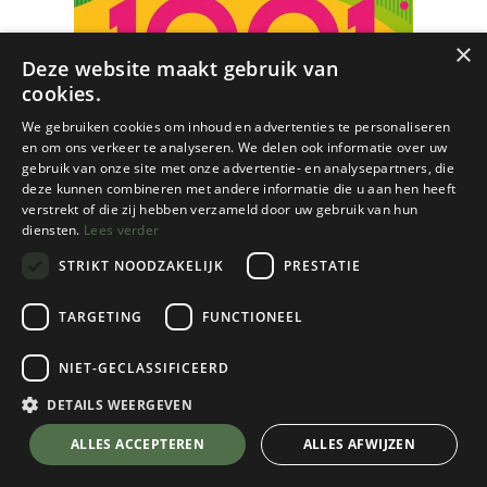
×
Deze website maakt gebruik van
cookies.
We gebruiken cookies om inhoud en advertenties te personaliseren
en om ons verkeer te analyseren. We delen ook informatie over uw
gebruik van onze site met onze advertentie- en analysepartners, die
deze kunnen combineren met andere informatie die u aan hen heeft
verstrekt of die zij hebben verzameld door uw gebruik van hun
diensten.
Lees verder
STRIKT NOODZAKELIJK
PRESTATIE
TARGETING
FUNCTIONEEL
Vertebrate Publishing
1001 Running Tips
NIET-GECLASSIFICEERD
€
34,95
DETAILS WEERGEVEN
💬 Stel je vraag over dit product via WhatsApp
ALLES ACCEPTEREN
ALLES AFWIJZEN
Op Voorraad