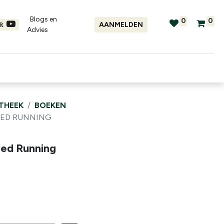
Blogs en
0
0
AANMELDEN
ER
Advies​
tellingen
Verhuur
Promo's
OTHEEK
BOEKEN
GED RUNNING
ed Running