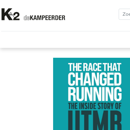
Kleding
Schoenen
Klimmen
Tenten
Uitrusting