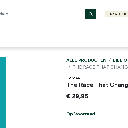
K2 ATELI
Fiets
Bibliotheek
Merken
Cadeautips
Hers
ALLE PRODUCTEN
BIBLI
THE RACE THAT CHAN
Cordee
The Race That Chang
€
29,95
Op Voorraad