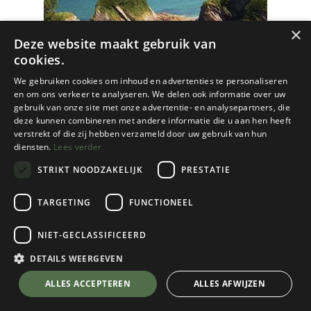
×
Deze website maakt gebruik van
cookies.
We gebruiken cookies om inhoud en advertenties te personaliseren
en om ons verkeer te analyseren. We delen ook informatie over uw
gebruik van onze site met onze advertentie- en analysepartners, die
deze kunnen combineren met andere informatie die u aan hen heeft
verstrekt of die zij hebben verzameld door uw gebruik van hun
diensten.
Lees verder
STRIKT NOODZAKELIJK
PRESTATIE
TARGETING
FUNCTIONEEL
NIET-GECLASSIFICEERD
Cordee
Hidden Beaches
DETAILS WEERGEVEN
€
21,95
💬 Stel je vraag over dit product via WhatsApp
ALLES ACCEPTEREN
ALLES AFWIJZEN