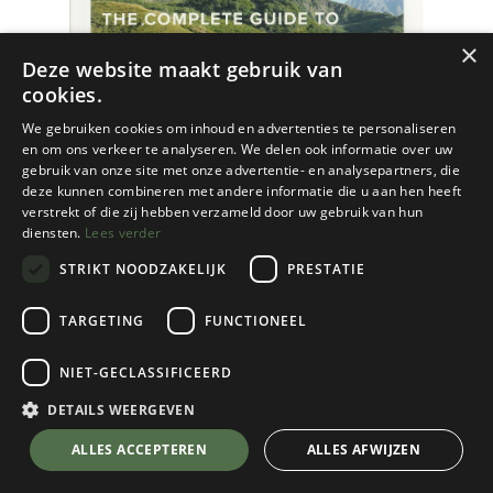
×
Deze website maakt gebruik van
cookies.
We gebruiken cookies om inhoud en advertenties te personaliseren
en om ons verkeer te analyseren. We delen ook informatie over uw
gebruik van onze site met onze advertentie- en analysepartners, die
deze kunnen combineren met andere informatie die u aan hen heeft
verstrekt of die zij hebben verzameld door uw gebruik van hun
diensten.
Lees verder
STRIKT NOODZAKELIJK
PRESTATIE
TARGETING
FUNCTIONEEL
Cordee
The Camping Bible
NIET-GECLASSIFICEERD
€
24,95
DETAILS WEERGEVEN
💬 Stel je vraag over dit product via WhatsApp
ALLES ACCEPTEREN
ALLES AFWIJZEN
Op Voorraad