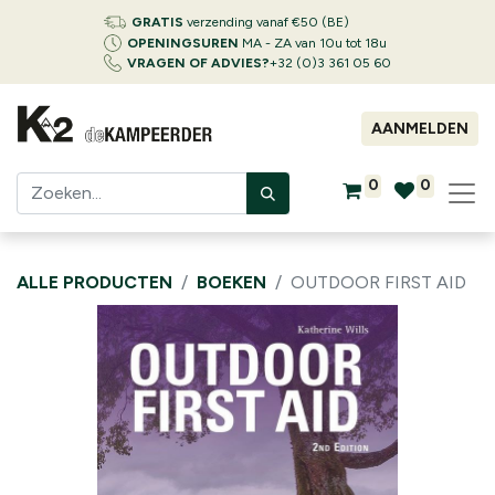
GRATIS
verzending vanaf €50 (BE)
OPENINGSUREN
MA - ZA van 10u tot 18u
VRAGEN OF ADVIES?
+32 (0)3 361 05 60
AANMELDEN
0
0
ALLE PRODUCTEN
BOEKEN
OUTDOOR FIRST AID