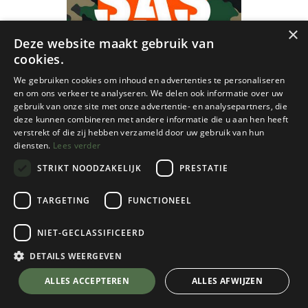
×
Deze website maakt gebruik van
cookies.
We gebruiken cookies om inhoud en advertenties te personaliseren
en om ons verkeer te analyseren. We delen ook informatie over uw
gebruik van onze site met onze advertentie- en analysepartners, die
deze kunnen combineren met andere informatie die u aan hen heeft
verstrekt of die zij hebben verzameld door uw gebruik van hun
diensten.
Lees verder
STRIKT NOODZAKELIJK
PRESTATIE
TARGETING
FUNCTIONEEL
NIET-GECLASSIFICEERD
Cordee
SAS Survival Handbook
DETAILS WEERGEVEN
€
27,95
💬 Stel je vraag over dit product via WhatsApp
ALLES ACCEPTEREN
ALLES AFWIJZEN