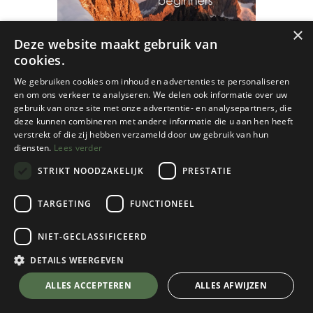
×
Deze website maakt gebruik van
cookies.
We gebruiken cookies om inhoud en advertenties te personaliseren
en om ons verkeer te analyseren. We delen ook informatie over uw
gebruik van onze site met onze advertentie- en analysepartners, die
deze kunnen combineren met andere informatie die u aan hen heeft
verstrekt of die zij hebben verzameld door uw gebruik van hun
diensten.
Lees verder
STRIKT NOODZAKELIJK
PRESTATIE
TARGETING
FUNCTIONEEL
NIET-GECLASSIFICEERD
KBF
Bergbeklimmen Beginners
DETAILS WEERGEVEN
€
30,00
💬 Stel je vraag over dit product via WhatsApp
ALLES ACCEPTEREN
ALLES AFWIJZEN