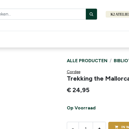
K2 ATELI
Fiets
Bibliotheek
Merken
Cadeautips
Hers
ALLE PRODUCTEN
BIBLI
Cordee
Trekking the Mallorc
€
24,95
Op Voorraad
IN
W
-
+