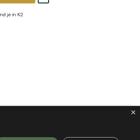
nd je in
K2
×