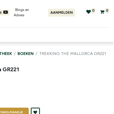
Blogs en
0
0
AANMELDEN
ER
Advies​
tellingen
Verhuur
Promo's
OTHEEK
BOEKEN
TREKKING THE MALLORCA GR221
a GR221
INKELMANDJE