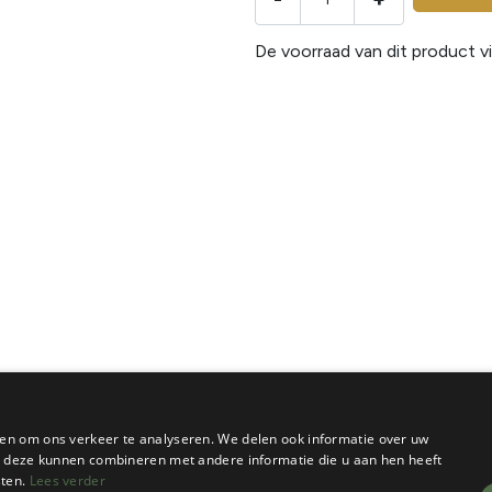
De voorraad van dit product vi
en om ons verkeer te analyseren. We delen ook informatie over uw
ie deze kunnen combineren met andere informatie die u aan hen heeft
sten.
Lees verder