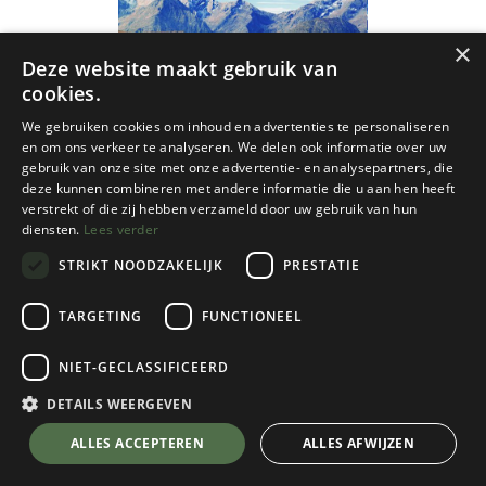
×
Deze website maakt gebruik van
cookies.
We gebruiken cookies om inhoud en advertenties te personaliseren
en om ons verkeer te analyseren. We delen ook informatie over uw
gebruik van onze site met onze advertentie- en analysepartners, die
deze kunnen combineren met andere informatie die u aan hen heeft
verstrekt of die zij hebben verzameld door uw gebruik van hun
diensten.
Lees verder
STRIKT NOODZAKELIJK
PRESTATIE
TARGETING
FUNCTIONEEL
Cordee
NIET-GECLASSIFICEERD
Tour of the Ecrins National Park GR54
DETAILS WEERGEVEN
€
24,95
💬 Stel je vraag over dit product via WhatsApp
ALLES ACCEPTEREN
ALLES AFWIJZEN
Op Voorraad