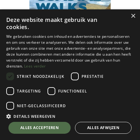
×
Deze website maakt gebruik van
cookies.
We gebruiken cookies om inhoud en advertenties te personaliseren
en om ons verkeer te analyseren. We delen ook informatie over uw
gebruik van onze site met onze advertentie- en analysepartners, die
deze kunnen combineren met andere informatie die u aan hen heeft
verstrekt of die zij hebben verzameld door uw gebruik van hun
diensten.
Lees verder
STRIKT NOODZAKELIJK
PRESTATIE
TARGETING
FUNCTIONEEL
NIET-GECLASSIFICEERD
Mainstream
100 Classic Coastal Walks In Scotland
DETAILS WEERGEVEN
€
19,95
💬 Stel je vraag over dit product via WhatsApp
ALLES ACCEPTEREN
ALLES AFWIJZEN