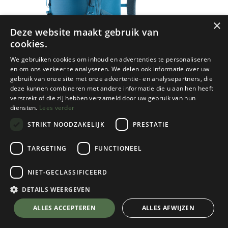
×
Deze website maakt gebruik van
cookies.
We gebruiken cookies om inhoud en advertenties te personaliseren
en om ons verkeer te analyseren. We delen ook informatie over uw
gebruik van onze site met onze advertentie- en analysepartners, die
deze kunnen combineren met andere informatie die u aan hen heeft
verstrekt of die zij hebben verzameld door uw gebruik van hun
diensten.
Lees verder
STRIKT NOODZAKELIJK
PRESTATIE
TARGETING
FUNCTIONEEL
NIET-GECLASSIFICEERD
Deuter
Aircontact Core 60+10
DETAILS WEERGEVEN
Reef/Ink
💬 Stel je vraag over dit product via WhatsApp
ALLES ACCEPTEREN
ALLES AFWIJZEN
€
299,95