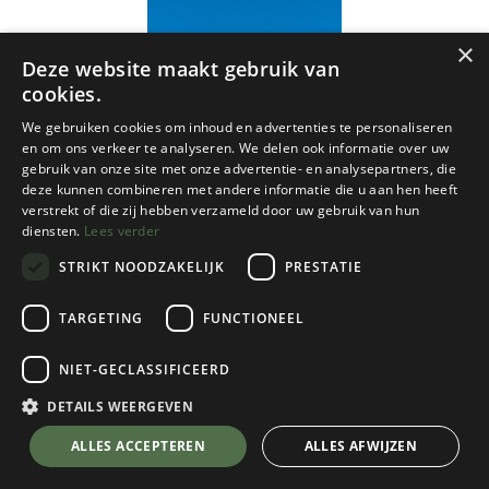
×
Deze website maakt gebruik van
cookies.
We gebruiken cookies om inhoud en advertenties te personaliseren
en om ons verkeer te analyseren. We delen ook informatie over uw
gebruik van onze site met onze advertentie- en analysepartners, die
deze kunnen combineren met andere informatie die u aan hen heeft
verstrekt of die zij hebben verzameld door uw gebruik van hun
diensten.
Lees verder
STRIKT NOODZAKELIJK
PRESTATIE
TARGETING
FUNCTIONEEL
NIET-GECLASSIFICEERD
IGN
06 Queyras - Ubaye - Tour du Viso
DETAILS WEERGEVEN
1:60.000
💬 Stel je vraag over dit product via WhatsApp
ALLES ACCEPTEREN
ALLES AFWIJZEN
€
16,95