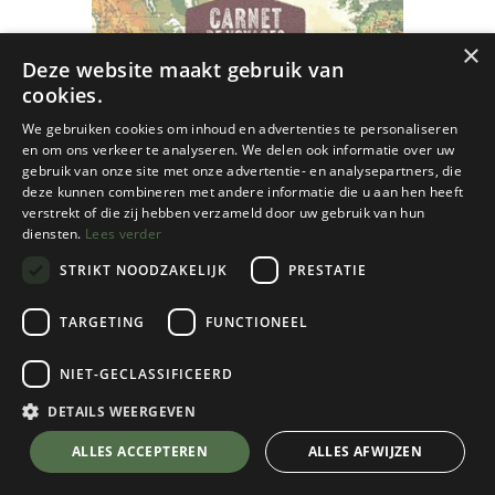
×
Deze website maakt gebruik van
cookies.
We gebruiken cookies om inhoud en advertenties te personaliseren
en om ons verkeer te analyseren. We delen ook informatie over uw
gebruik van onze site met onze advertentie- en analysepartners, die
deze kunnen combineren met andere informatie die u aan hen heeft
verstrekt of die zij hebben verzameld door uw gebruik van hun
diensten.
Lees verder
STRIKT NOODZAKELIJK
PRESTATIE
TARGETING
FUNCTIONEEL
NIET-GECLASSIFICEERD
Aventura Éditions
DETAILS WEERGEVEN
Carnet Tour du Monde - Wereldreis
💬 Stel je vraag over dit product via WhatsApp
ALLES ACCEPTEREN
ALLES AFWIJZEN
Dagboek