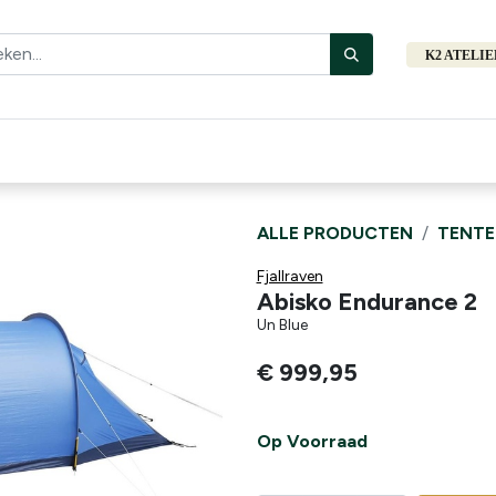
K2 ATELI
Fiets
Bibliotheek
Merken
Cadeautips
Hers
ALLE PRODUCTEN
TENTE
Fjallraven
Abisko Endurance 2
Un Blue
€
999,95
Op Voorraad