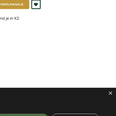
INKELMANDJE
nd je in
K2
×