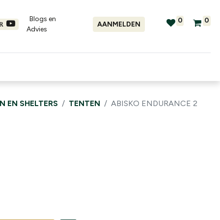
Blogs en
0
0
AANMELDEN
ER
Advies​
tellingen
Verhuur
Promo's
N EN SHELTERS
TENTEN
ABISKO ENDURANCE 2