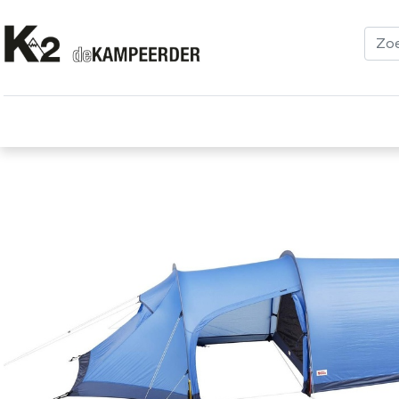
Kleding
Schoenen
Klimmen
Tenten
Uitrusting