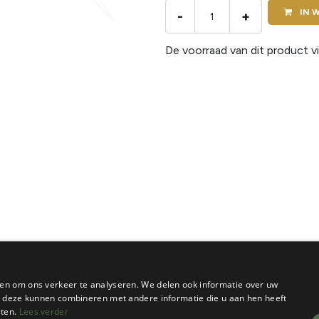
IN
W
-
+
De voorraad van dit product vi
en om ons verkeer te analyseren. We delen ook informatie over uw
ie deze kunnen combineren met andere informatie die u aan hen heeft
sten.
Lees verder