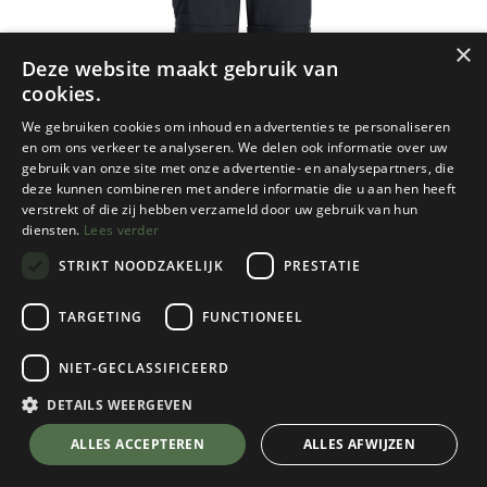
×
Deze website maakt gebruik van
cookies.
We gebruiken cookies om inhoud en advertenties te personaliseren
en om ons verkeer te analyseren. We delen ook informatie over uw
gebruik van onze site met onze advertentie- en analysepartners, die
deze kunnen combineren met andere informatie die u aan hen heeft
verstrekt of die zij hebben verzameld door uw gebruik van hun
diensten.
Lees verder
STRIKT NOODZAKELIJK
PRESTATIE
TARGETING
FUNCTIONEEL
Vaude
NIET-GECLASSIFICEERD
Farley Zip-Off Pants V Heren
Black
DETAILS WEERGEVEN
Kies een maat
💬 Stel je vraag over dit product via WhatsApp
ALLES ACCEPTEREN
ALLES AFWIJZEN