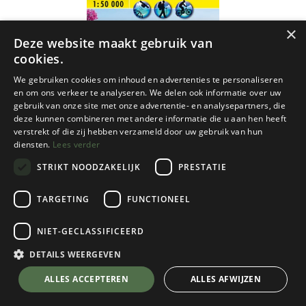
×
Deze website maakt gebruik van
cookies.
We gebruiken cookies om inhoud en advertenties te personaliseren
en om ons verkeer te analyseren. We delen ook informatie over uw
gebruik van onze site met onze advertentie- en analysepartners, die
deze kunnen combineren met andere informatie die u aan hen heeft
verstrekt of die zij hebben verzameld door uw gebruik van hun
diensten.
Lees verder
STRIKT NOODZAKELIJK
PRESTATIE
TARGETING
FUNCTIONEEL
NIET-GECLASSIFICEERD
Freytag & Berndt
DETAILS WEERGEVEN
Mallorca - Tramuntana incl. La Palma f&b
💬 Stel je vraag over dit product via WhatsApp
ALLES ACCEPTEREN
ALLES AFWIJZEN
- 1/50