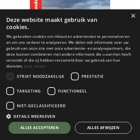
×
Deze website maakt gebruik van
cookies.
We gebruiken cookies om inhoud en advertenties te personaliseren
en om ons verkeer te analyseren. We delen ook informatie over uw
gebruik van onze site met onze advertentie- en analysepartners, die
deze kunnen combineren met andere informatie die u aan hen heeft
verstrekt of die zij hebben verzameld door uw gebruik van hun
diensten.
Lees verder
STRIKT NOODZAKELIJK
PRESTATIE
TARGETING
FUNCTIONEEL
NIET-GECLASSIFICEERD
FFRandonnée
Monts du Cantal à la vallée du Lot GR
DETAILS WEERGEVEN
€
13,95
💬 Stel je vraag over dit product via WhatsApp
ALLES ACCEPTEREN
ALLES AFWIJZEN