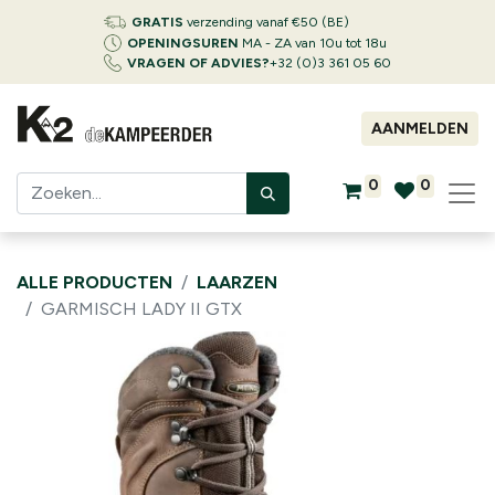
GRATIS
verzending vanaf €50 (BE)
OPENINGSUREN
MA - ZA van 10u tot 18u
VRAGEN OF ADVIES?
+32 (0)3 361 05 60
AANMELDEN
0
0
ALLE PRODUCTEN
LAARZEN
GARMISCH LADY II GTX