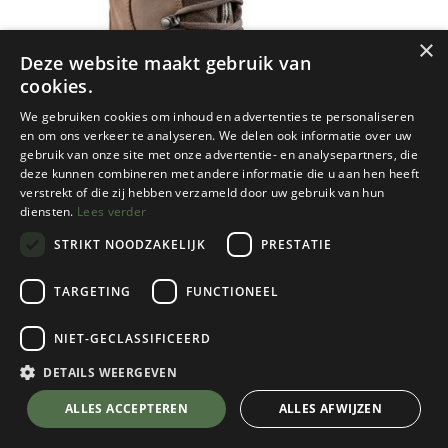
×
Deze website maakt gebruik van
cookies.
We gebruiken cookies om inhoud en advertenties te personaliseren
en om ons verkeer te analyseren. We delen ook informatie over uw
gebruik van onze site met onze advertentie- en analysepartners, die
deze kunnen combineren met andere informatie die u aan hen heeft
verstrekt of die zij hebben verzameld door uw gebruik van hun
diensten.
Lees verder
STRIKT NOODZAKELIJK
PRESTATIE
TARGETING
FUNCTIONEEL
Meindl
NIET-GECLASSIFICEERD
Garmisch Lady II GTX
Espresso
DETAILS WEERGEVEN
Kies een maat
💬 Stel je vraag over dit product via WhatsApp
ALLES ACCEPTEREN
ALLES AFWIJZEN