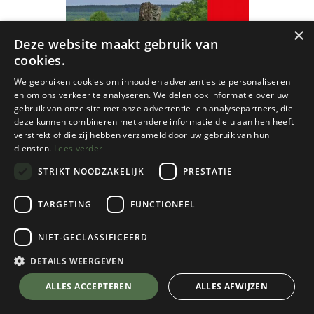
×
Deze website maakt gebruik van
cookies.
We gebruiken cookies om inhoud en advertenties te personaliseren
en om ons verkeer te analyseren. We delen ook informatie over uw
gebruik van onze site met onze advertentie- en analysepartners, die
deze kunnen combineren met andere informatie die u aan hen heeft
verstrekt of die zij hebben verzameld door uw gebruik van hun
diensten.
Lees verder
STRIKT NOODZAKELIJK
PRESTATIE
TARGETING
FUNCTIONEEL
NIET-GECLASSIFICEERD
GR
DETAILS WEERGEVEN
GR 15 Sentiers de l'Ardenne - de la
💬 Stel je vraag over dit product via WhatsApp
ALLES ACCEPTEREN
ALLES AFWIJZEN
Lorraine belge à l'Eifel