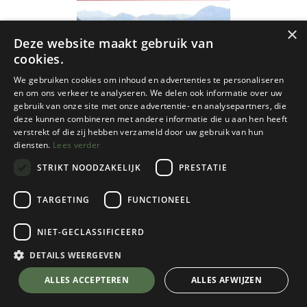
×
Deze website maakt gebruik van
cookies.
We gebruiken cookies om inhoud en advertenties te personaliseren
en om ons verkeer te analyseren. We delen ook informatie over uw
gebruik van onze site met onze advertentie- en analysepartners, die
deze kunnen combineren met andere informatie die u aan hen heeft
verstrekt of die zij hebben verzameld door uw gebruik van hun
diensten.
Lees verder
STRIKT NOODZAKELIJK
PRESTATIE
TARGETING
FUNCTIONEEL
Huber Verlag
NIET-GECLASSIFICEERD
Albanië - Kosovo - Montenegro Map
DETAILS WEERGEVEN
€
11,95
💬 Stel je vraag over dit product via WhatsApp
ALLES ACCEPTEREN
ALLES AFWIJZEN
Op Voorraad