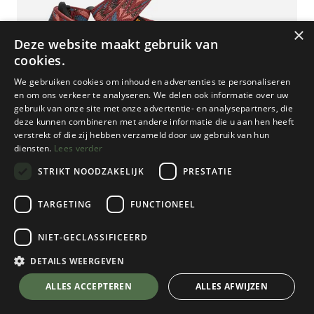
×
Deze website maakt gebruik van
cookies.
We gebruiken cookies om inhoud en advertenties te personaliseren
en om ons verkeer te analyseren. We delen ook informatie over uw
gebruik van onze site met onze advertentie- en analysepartners, die
deze kunnen combineren met andere informatie die u aan hen heeft
verstrekt of die zij hebben verzameld door uw gebruik van hun
diensten.
Lees verder
STRIKT NOODZAKELIJK
PRESTATIE
TARGETING
FUNCTIONEEL
NIET-GECLASSIFICEERD
Teva
Hurricane XLT 2 Dames
DETAILS WEERGEVEN
Archive Wings Blooming Dahlia
💬 Stel je vraag over dit product via WhatsApp
ALLES ACCEPTEREN
ALLES AFWIJZEN
Kies een maat