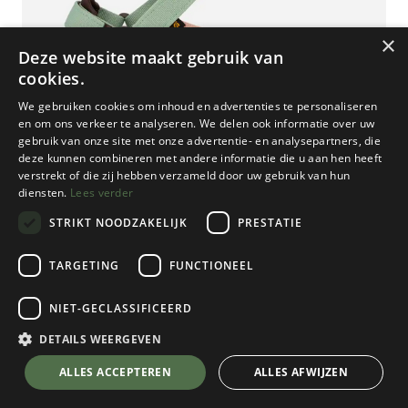
×
Deze website maakt gebruik van
cookies.
We gebruiken cookies om inhoud en advertenties te personaliseren
en om ons verkeer te analyseren. We delen ook informatie over uw
gebruik van onze site met onze advertentie- en analysepartners, die
deze kunnen combineren met andere informatie die u aan hen heeft
verstrekt of die zij hebben verzameld door uw gebruik van hun
diensten.
Lees verder
STRIKT NOODZAKELIJK
PRESTATIE
TARGETING
FUNCTIONEEL
NIET-GECLASSIFICEERD
Teva
Hurricane XLT 2 Dames
DETAILS WEERGEVEN
Basil/Maple Sugar Multi
💬 Stel je vraag over dit product via WhatsApp
ALLES ACCEPTEREN
ALLES AFWIJZEN
Kies een maat