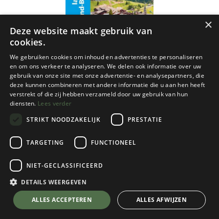
×
Deze website maakt gebruik van
cookies.
We gebruiken cookies om inhoud en advertenties te personaliseren
en om ons verkeer te analyseren. We delen ook informatie over uw
gebruik van onze site met onze advertentie- en analysepartners, die
deze kunnen combineren met andere informatie die u aan hen heeft
verstrekt of die zij hebben verzameld door uw gebruik van hun
diensten.
Lees verder
STRIKT NOODZAKELIJK
PRESTATIE
TARGETING
FUNCTIONEEL
IGN
NIET-GECLASSIFICEERD
3430ET La Clusaz / Grand-Bornand gps
DETAILS WEERGEVEN
€
17,95
💬 Stel je vraag over dit product via WhatsApp
ALLES ACCEPTEREN
ALLES AFWIJZEN
Op Voorraad