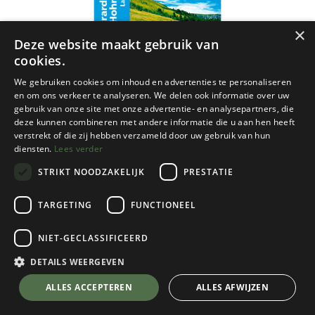
×
Deze website maakt gebruik van
cookies.
We gebruiken cookies om inhoud en advertenties te personaliseren
en om ons verkeer te analyseren. We delen ook informatie over uw
gebruik van onze site met onze advertentie- en analysepartners, die
deze kunnen combineren met andere informatie die u aan hen heeft
verstrekt of die zij hebben verzameld door uw gebruik van hun
diensten.
Lees verder
STRIKT NOODZAKELIJK
PRESTATIE
TARGETING
FUNCTIONEEL
NIET-GECLASSIFICEERD
IGN
DETAILS WEERGEVEN
3618OT Gérardmer / Le Hohneck / La
💬 Stel je vraag over dit product via WhatsApp
ALLES ACCEPTEREN
ALLES AFWIJZEN
Bresse gps 1/25