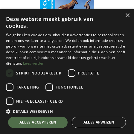
×
Deze website maakt gebruik van
cookies.
We gebruiken cookies om inhoud en advertenties te personaliseren
en om ons verkeer te analyseren. We delen ook informatie over uw
gebruik van onze site met onze advertentie- en analysepartners, die
deze kunnen combineren met andere informatie die u aan hen heeft
verstrekt of die zij hebben verzameld door uw gebruik van hun
diensten.
Lees verder
STRIKT NOODZAKELIJK
PRESTATIE
TARGETING
FUNCTIONEEL
NIET-GECLASSIFICEERD
IGN
DETAILS WEERGEVEN
3640OT Haut Cians / Valberg / PN du
💬 Stel je vraag over dit product via WhatsApp
ALLES ACCEPTEREN
ALLES AFWIJZEN
Mercantour gps - 1/25